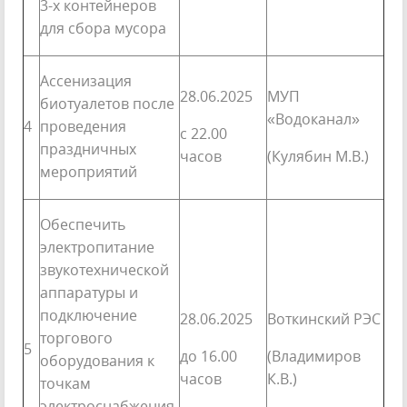
3-х контейнеров
для сбора мусора
Ассенизация
28.06.2025
МУП
биотуалетов после
«Водоканал»
4
проведения
с 22.00
праздничных
часов
(Кулябин М.В.)
мероприятий
Обеспечить
электропитание
звукотехнической
аппаратуры и
подключение
28.06.2025
Воткинский РЭС
торгового
5
до 16.00
(Владимиров
оборудования к
часов
К.В.)
точкам
электроснабжения