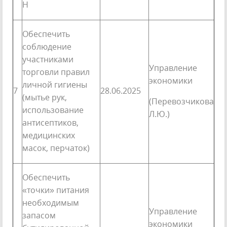
Н
Обеспечить
соблюдение
участниками
Управление
торговли правил
экономики
личной гигиены
7
28.06.2025
(мытье рук,
(Перевозчикова
использование
Л.Ю.)
антисептиков,
медицинских
масок, перчаток)
Обеспечить
«точки» питания
необходимым
Управление
запасом
экономики