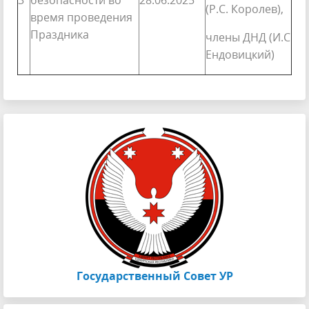
3
безопасности во
28.06.2025
(Р.С. Королев),
время проведения
Праздника
члены ДНД (И.С
Ендовицкий)
Государственный Совет УР